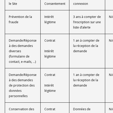
le Site
Consentement
connexion
Prévention de la
Intérêt
3 ans à compter de
N/
fraude
légitime
l’inscription sur une
liste d’alerte
Demande/Réponse
Contrat
1 an à compter de
N/
à des demandes
la réception de la
diverses
Intérêt
demande
(formulaire de
légitime
contact, e-mails, …)
Demande/Réponse
Contrat
1 an à compter de
N/
à des demandes
la réception de la
de protection des
Intérêt
demande
données
légitime
personnelles
Conservation des
Contrat
Données de
N/