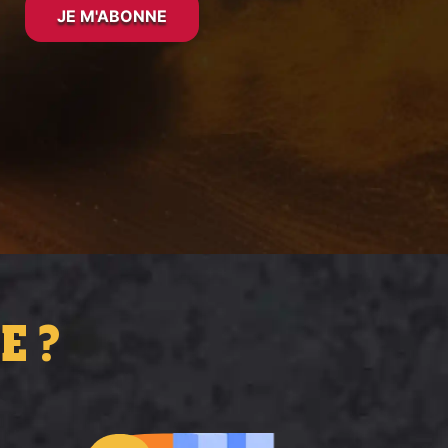
JE M'ABONNE
E ?