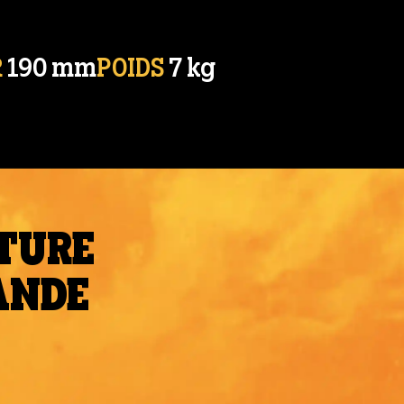
R
190 mm
POIDS
7 kg
ITURE
ANDE