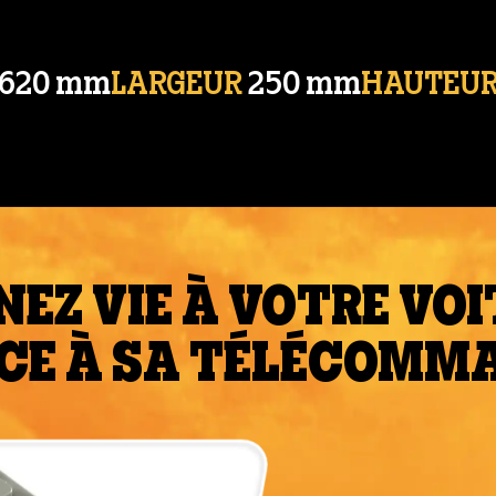
620 mm
LARGEUR
250 mm
HAUTEU
EZ VIE À VOTRE VO
CE À SA TÉLÉCOMM