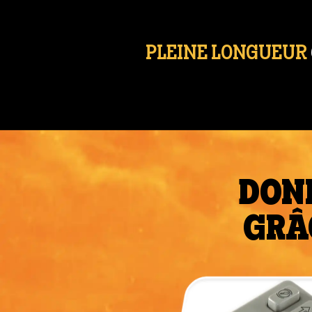
PLEINE LONGUEUR
DONN
GRÂ