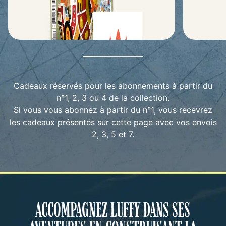
Cadeaux réservés pour les abonnements à partir du
n°1, 2, 3 ou 4 de la collection.
Si vous vous abonnez à partir du n°1, vous recevrez
les cadeaux présentés sur cette page avec vos envois
2, 3, 5 et 7.
er
Avec votre 1
envoi
Avec votre
UN NUMÉRO GRATUIT
LE CLAS
Recevez gratuitement un numéro de
Indispens
votre collection : le fascicule exclusif
conserver
ACCOMPAGNEZ LUFFY DANS SES
et les pièces de votre maquette.
collectio
Dimensions :