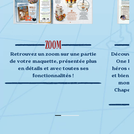
ZOOM
Retrouvez un zoom sur une partie
Découvre
de votre maquette, présentée plus
One Pie
en détails et avec toutes ses
héros de 
fonctionnalités !
et bien d
momen
Chapeau