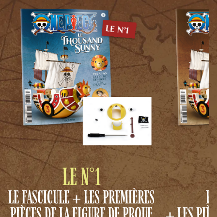
LE N°1
LE
LE FASCICULE + LES PREMIÈRES
+ LES PIÈ
PIÈCES DE LA FIGURE DE PROUE