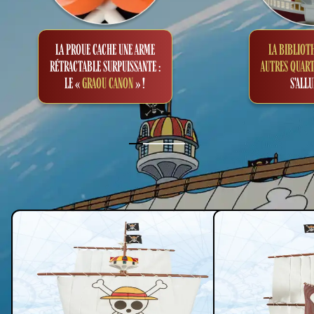
LA PROUE CACHE UNE ARME
LA BIBLIOT
RÉTRACTABLE SURPUISSANTE :
AUTRES QUART
LE «
GRAOU CANON
» !
S'ALL