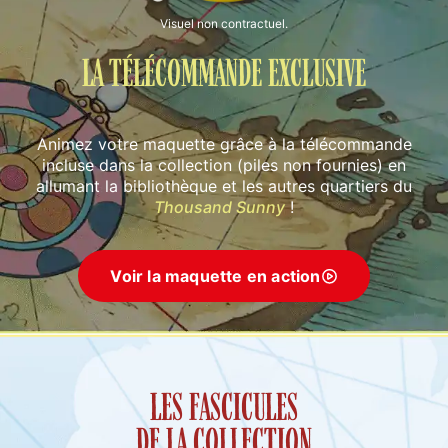
Visuel non contractuel.
LA TÉLÉCOMMANDE EXCLUSIVE
Animez votre maquette grâce à la télécommande
incluse
dans la collection (piles non fournies) en
allumant la
bibliothèque et les autres quartiers du
Thousand Sunny
!
Voir la maquette en action
LES FASCICULES
DE LA COLLECTION