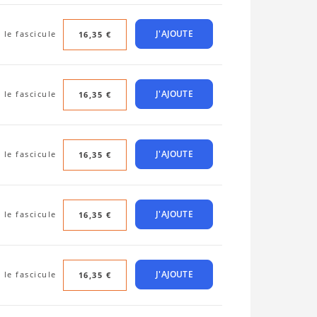
J'AJOUTE
 le fascicule
16,35 €
J'AJOUTE
 le fascicule
16,35 €
J'AJOUTE
 le fascicule
16,35 €
J'AJOUTE
 le fascicule
16,35 €
J'AJOUTE
 le fascicule
16,35 €