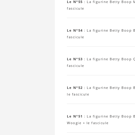
Le N°55
:
La figurine Betty Boop 
fascicule
Le N°54
:
La figurine Betty Boop 
fascicule
Le N°53
:
La figurine Betty Boop Q
fascicule
Le N°52
:
La figurine Betty Boop 
le fascicule
Le N°51
:
La figurine Betty Boop 
Woogie + le fascicule