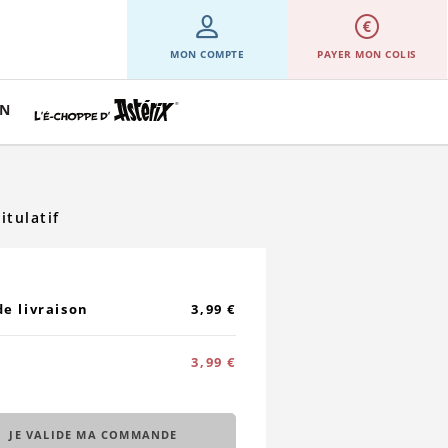
MON COMPTE
PAYER MON COLIS
ON
itulatif
de livraison
3,99 €
L
3,99 €
JE VALIDE MA COMMANDE