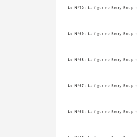
Le N°70
:
La figurine Betty Boop +
Le N°69
:
La figurine Betty Boop +
Le N°68
:
La figurine Betty Boop +
Le N°67
:
La figurine Betty Boop +
Le N°66
:
La figurine Betty Boop +