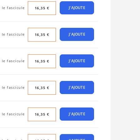
J'AJOUTE
 le fascicule
16,35 €
J'AJOUTE
 le fascicule
16,35 €
J'AJOUTE
 le fascicule
16,35 €
J'AJOUTE
 le fascicule
16,35 €
J'AJOUTE
 le fascicule
16,35 €