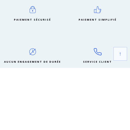
PAIEMENT SÉCURISÉ
PAIEMENT SIMPLIFIÉ
↑
AUCUN ENGAGEMENT DE DURÉE
SERVICE CLIENT
MON ABONNEMENT EN
QUESTIONS / RÉPONSES
QUE VAIS-JE RECEVOIR DANS MON PREMIER COLIS ?
QUE CONTIENDRONT LES COLIS SUIVANTS DE MA