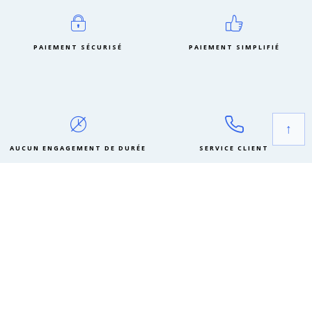
PAIEMENT SÉCURISÉ
PAIEMENT SIMPLIFIÉ
↑
AUCUN ENGAGEMENT DE DURÉE
SERVICE CLIENT
MON ABONNEMENT EN
QUESTIONS / RÉPONSES
QUE VAIS-JE RECEVOIR DANS MON PREMIER COLIS ?
QUE CONTIENDRONT LES COLIS SUIVANTS DE MA