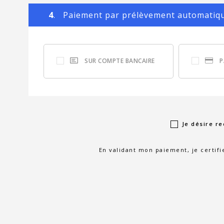
4
. Paiement par prélèvement automatiq
SUR COMPTE BANCAIRE
P
Je désire re
En validant mon paiement, je certifi