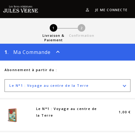
JE ME CONNECTE
1
2
Livraison &
Confirmation
Paiement
1
. Ma Commande
Abonnement à partir du :
Le N°1 : Voyage au centre de la Terre
Le N°1 : Voyage au centre de
1,00 €
la Terre